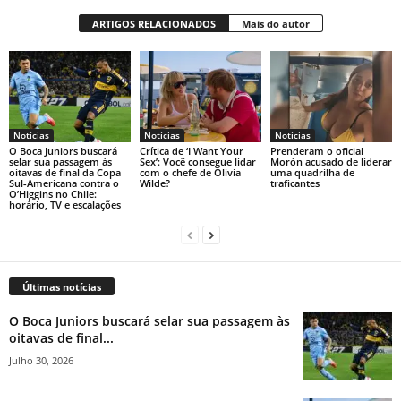
ARTIGOS RELACIONADOS
Mais do autor
Notícias
Notícias
Notícias
O Boca Juniors buscará
Crítica de ‘I Want Your
Prenderam o oficial
selar sua passagem às
Sex’: Você consegue lidar
Morón acusado de liderar
oitavas de final da Copa
com o chefe de Olivia
uma quadrilha de
Sul-Americana contra o
Wilde?
traficantes
O’Higgins no Chile:
horário, TV e escalações
Últimas notícias
O Boca Juniors buscará selar sua passagem às
oitavas de final...
Julho 30, 2026