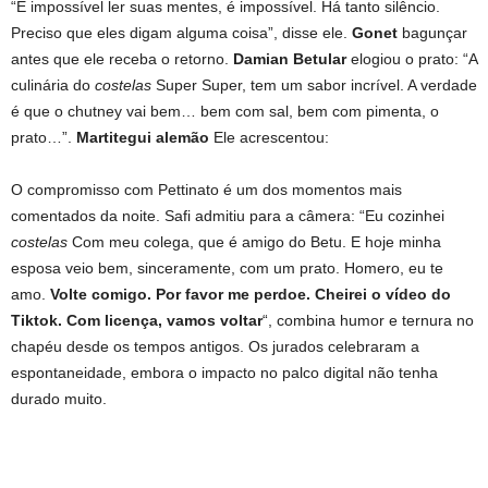
“É impossível ler suas mentes, é impossível. Há tanto silêncio.
Preciso que eles digam alguma coisa”, disse ele.
Gonet
bagunçar
antes que ele receba o retorno.
Damian Betular
elogiou o prato: “A
culinária do
costelas
Super Super, tem um sabor incrível. A verdade
é que o chutney vai bem… bem com sal, bem com pimenta, o
prato…”.
Martitegui alemão
Ele acrescentou:
O compromisso com Pettinato é um dos momentos mais
comentados da noite. Safi admitiu para a câmera: “Eu cozinhei
costelas
Com meu colega, que é amigo do Betu. E hoje minha
esposa veio bem, sinceramente, com um prato. Homero, eu te
amo.
Volte comigo. Por favor me perdoe. Cheirei o vídeo do
Tiktok. Com licença, vamos voltar
“, combina humor e ternura no
chapéu desde os tempos antigos. Os jurados celebraram a
espontaneidade, embora o impacto no palco digital não tenha
durado muito.