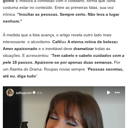
gosto
“E mistura a confissão com o cotidiano, forma que Sofia
costuma estar no conteúdo. Entre as primeiras falas, sua voz
irônica:
“Insultar as pessoas. Sempre certo. Não leva a lugar
nenhum.”
À medida que a lista avança, o artigo revela outro lado mais
interessante: o alcoolismo.
Café
las
A eterna rotina de beleza
o
Amor apaixonado
e o inevitável deve
dramatizar
todas as
situações. E acrescentou: “
Tem cabelo e cabelo
cuidados com a
pele
18 passos.
Apaixone-se por apenas duas semanas.
Por
um
Rainha do Drama
. Roupas novas sempre. ‘
Pessoas secretas,
até eu.
diga tudo
“.