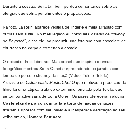
Durante a sessão, Sofia também perdeu comentários sobre as
alergias que sofria por alimentos e preparações:
Na foto, La Reini aparece vestida de lingerie e meia arrastão com
outras sem sutiã. “No meu legado eu coloquei
Costelas de cowboy
da Beyoncé
“, disse ele, ao produzir uma foto sua com chocolate de
churrasco no corpo e comendo a costela.
O episódio da celebridade Masterchef que inspirou o ensaio
fotográfico mostrou Sofía Gonet surpreendendo os jurados com
lombo de porco e chutney de maçã (Vídeo: Telefe, Telefe)
A divisão de
Celebridade MasterChef
O que motivou a produção do
filme foi uma atípica Gala de extermínio, enviada pela Telefe, que
se tornou adversária de Sofía Gonet. Os juízes ofereceram alguns
Costeletas de porco com torta e torta de maçã
e os juízes
ficaram surpresos com seu navio e a inesperada dedicação ao seu
velho amigo,
Homero Pettinato
.