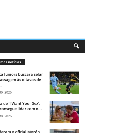
imas notícias
a Juniors buscará selar
assagem às oitavas de
..
30, 2026
ca de ‘I Want Your Sex’:
consegue lidar com o...
30, 2026
eram o oficial Morón