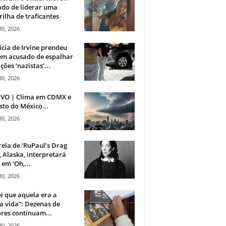
do de liderar uma
ilha de traficantes
30, 2026
ícia de Irvine prendeu
m acusado de espalhar
ções ‘nazistas’...
30, 2026
IVO | Clima em CDMX e
sto do México...
30, 2026
rela de ‘RuPaul’s Drag
, Alaska, interpretará
em ‘Oh,...
30, 2026
i que aquela era a
 vida”: Dezenas de
res continuam...
30, 2026