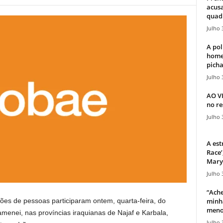
acusa
quadr
Julho 
A pol
home
picha
Julho 
AO V
no re
Julho 
A est
Race’
Mary 
Julho 
“Ache
minha
hões de pessoas participaram ontem, quarta-feira, do
meno
hamenei, nas províncias iraquianas de Najaf e Karbala,
Julho 