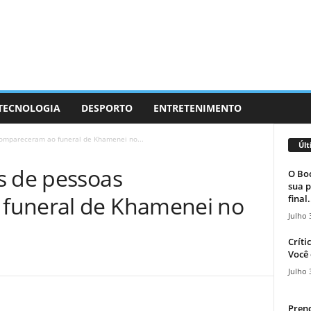
 TECNOLOGIA
DESPORTO
ENTRETENIMENTO
ompareceram ao funeral de Khamenei no...
Últ
s de pessoas
O Boc
sua p
funeral de Khamenei no
final.
Julho 
Críti
Você 
Julho 
Prend