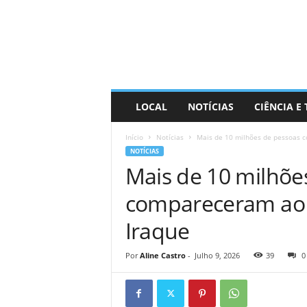
D
i
s
t
r
a
R
LOCAL
NOTÍCIAS
CIÊNCIA E
i
n
Início
Notícias
Mais de 10 milhões de pessoas c
d
NOTÍCIAS
o
Mais de 10 milhõe
compareceram ao 
Iraque
Por
Aline Castro
-
Julho 9, 2026
39
0