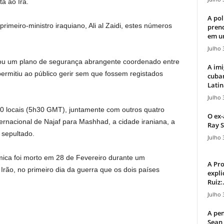
ta ao Irã.
A pol
meiro-ministro iraquiano, Ali al Zaidi, estes números
pren
em u
Julho 
ou um plano de segurança abrangente coordenado entre
A imi
ermitiu ao público gerir sem que fossem registados
cuba
Latin
Julho 
0 locais (5h30 GMT), juntamente com outros quatro
O ex-
ernacional de Najaf para Mashhad, a cidade iraniana, a
Ray S
 sepultado.
Julho 
mica foi morto em 28 de Fevereiro durante um
A Pr
ão, no primeiro dia da guerra que os dois países
expli
Ruiz:.
Julho 
A pen
Sean 