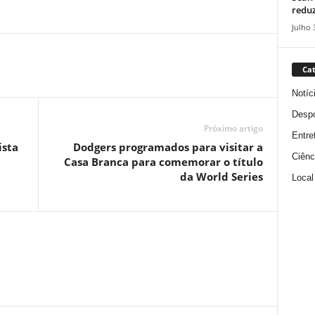
reduz
Julho 
Cat
Notíc
Despo
Próximo artigo
Entre
ista
Dodgers programados para visitar a
Ciênc
Casa Branca para comemorar o título
da World Series
Local