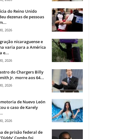
ícia do Reino Unido
deu dezenas de pessoas
m...
30, 2026
gração nicaraguense e
na varia para a América
a e...
30, 2026
astro do Chargers Billy
mith Jr. morre aos 64...
30, 2026
omotoria de Nuevo León
cou o caso de Karely
..
30, 2026
a de prisão federal de
‘Diddy’ Combs foi