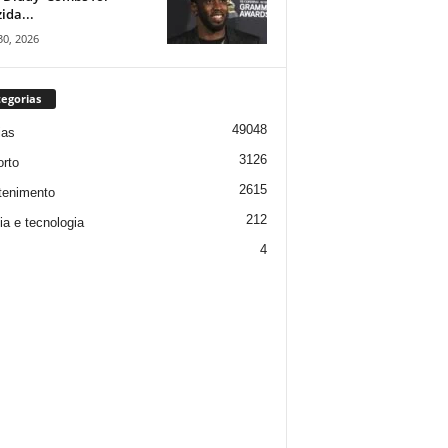
ida...
30, 2026
egorias
49048
ias
3126
rto
2615
tenimento
212
ia e tecnologia
4