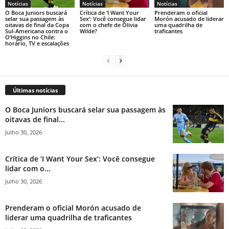
Notícias
Notícias
Notícias
O Boca Juniors buscará
Crítica de ‘I Want Your
Prenderam o oficial
selar sua passagem às
Sex’: Você consegue lidar
Morón acusado de liderar
oitavas de final da Copa
com o chefe de Olivia
uma quadrilha de
Sul-Americana contra o
Wilde?
traficantes
O’Higgins no Chile:
horário, TV e escalações
Últimas notícias
O Boca Juniors buscará selar sua passagem às
oitavas de final...
Julho 30, 2026
Crítica de ‘I Want Your Sex’: Você consegue
lidar com o...
Julho 30, 2026
Prenderam o oficial Morón acusado de
liderar uma quadrilha de traficantes