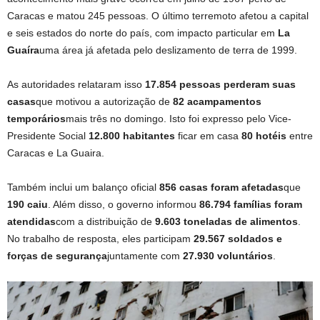
Caracas e matou 245 pessoas. O último terremoto afetou a capital
e seis estados do norte do país, com impacto particular em
La
Guaíra
uma área já afetada pelo deslizamento de terra de 1999.
As autoridades relataram isso
17.854 pessoas perderam suas
casas
que motivou a autorização de
82 acampamentos
temporários
mais três no domingo. Isto foi expresso pelo Vice-
Presidente Social
12.800 habitantes
ficar em casa
80 hotéis
entre
Caracas e La Guaira.
Também inclui um balanço oficial
856 casas foram afetadas
que
190 caiu
. Além disso, o governo informou
86.794 famílias foram
atendidas
com a distribuição de
9.603 toneladas de alimentos
.
No trabalho de resposta, eles participam
29.567 soldados e
forças de segurança
juntamente com
27.930 voluntários
.