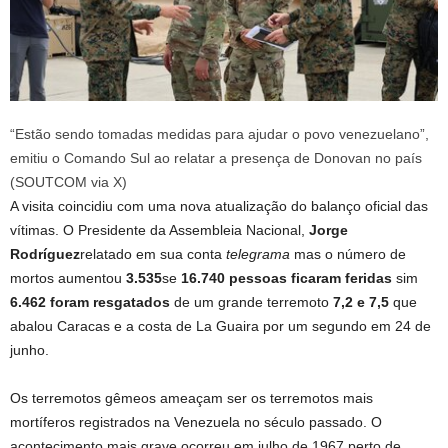
“Estão sendo tomadas medidas para ajudar o povo venezuelano”,
emitiu o Comando Sul ao relatar a presença de Donovan no país
(SOUTCOM via X)
A visita coincidiu com uma nova atualização do balanço oficial das
vítimas. O Presidente da Assembleia Nacional,
Jorge
Rodríguez
relatado em sua conta
telegrama
mas o número de
mortos aumentou
3.535
se
16.740 pessoas ficaram feridas
sim
6.462 foram resgatados
de um grande terremoto
7,2 e 7,5
que
abalou Caracas e a costa de La Guaira por um segundo em 24 de
junho.
Os terremotos gêmeos ameaçam ser os terremotos mais
mortíferos registrados na Venezuela no século passado. O
acontecimento mais grave ocorreu em julho de 1967 perto de