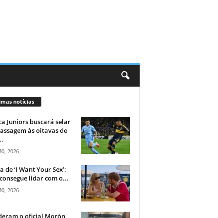
imas notícias
a Juniors buscará selar
assagem às oitavas de
..
30, 2026
ca de ‘I Want Your Sex’:
consegue lidar com o...
30, 2026
eram o oficial Morón