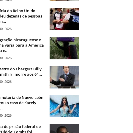
ícia do Reino Unido
deu dezenas de pessoas
m...
30, 2026
gração nicaraguense e
na varia para a América
a e...
30, 2026
astro do Chargers Billy
mith Jr. morre aos 64...
30, 2026
omotoria de Nuevo León
cou o caso de Karely
..
30, 2026
a de prisão federal de
‘Diddy’ Combs foi