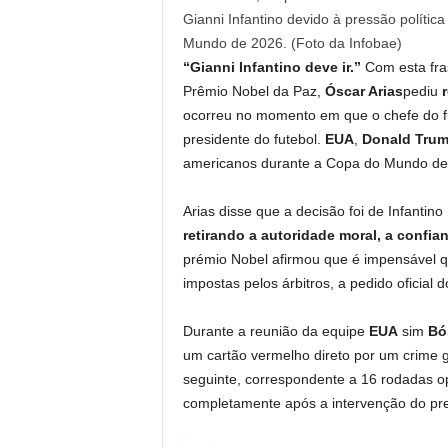
Gianni Infantino devido à pressão políti
Mundo de 2026. (Foto da Infobae)
“Gianni Infantino deve ir.”
Com esta fra
Prêmio Nobel da Paz,
Óscar Arias
pediu
ocorreu no momento em que o chefe do fu
presidente do futebol.
EUA
,
Donald Tru
americanos durante a Copa do Mundo de
Arias disse que a decisão foi de Infantino
retirando a autoridade moral, a confia
prémio Nobel afirmou que é impensável q
impostas pelos árbitros, a pedido oficial
Durante a reunião da equipe
EUA
sim
Bó
um cartão vermelho direto por um crime gr
seguinte, correspondente a 16 rodadas o
completamente após a intervenção do pr