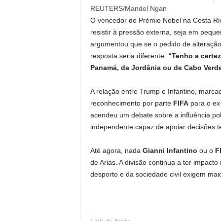
REUTERS/Mandel Ngan
O vencedor do Prémio Nobel na Costa Ric
resistir à pressão externa, seja em pequ
argumentou que se o pedido de alteração 
resposta seria diferente:
“Tenho a certez
Panamá, da Jordânia ou de Cabo Verde, 
A relação entre Trump e Infantino, marca
reconhecimento por parte
FIFA
para o ex-
acendeu um debate sobre a influência pol
independente capaz de apoiar decisões téc
Até agora, nada
Gianni Infantino
ou o
F
de Arias. A divisão continua a ter impact
desporto e da sociedade civil exigem maio