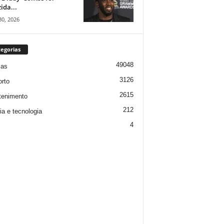
ida...
30, 2026
egorias
49048
ias
3126
rto
2615
tenimento
212
ia e tecnologia
4