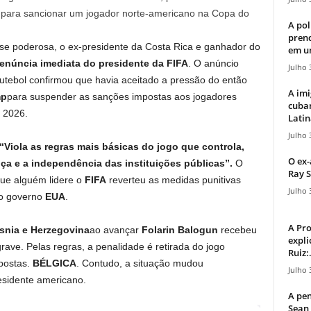
ca para sancionar um jogador norte-americano na Copa do
A pol
pren
se poderosa, o ex-presidente da Costa Rica e ganhador do
em u
renúncia imediata do presidente da FIFA
. O anúncio
Julho 
tebol confirmou que havia aceitado a pressão do então
A imi
mp
para suspender as sanções impostas aos jogadores
cuba
 2026.
Latin
Julho 
“Viola as regras mais básicas do jogo que controla,
O ex-
nça e a independência das instituições públicas”.
O
Ray S
ue alguém lidere o
FIFA
reverteu as medidas punitivas
Julho 
 do governo
EUA
.
A Pr
snia e Herzegovina
ao avançar
Folarin Balogun
recebeu
expli
ave. Pelas regras, a penalidade é retirada do jogo
Ruiz:.
postas.
BÉLGICA
. Contudo, a situação mudou
Julho 
esidente americano.
A pen
Sean 