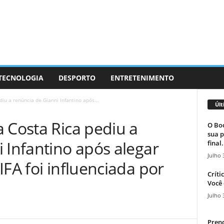
 TECNOLOGIA
DESPORTO
ENTRETENIMENTO
iu a renúncia de Gianni Infantino após...
Últ
 Costa Rica pediu a
O Boc
sua p
 Infantino após alegar
final.
Julho 
IFA foi influenciada por
Críti
Você 
Julho 
Prend