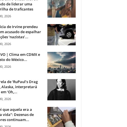
do de liderar uma
ilha de traficantes
30, 2026
ícia de Irvine prendeu
m acusado de espalhar
ções ‘nazistas’...
30, 2026
IVO | Clima em CDMX e
sto do México...
30, 2026
rela de ‘RuPaul’s Drag
, Alaska, interpretará
em ‘Oh,...
30, 2026
i que aquela era a
 vida”: Dezenas de
res continuam...
30, 2026