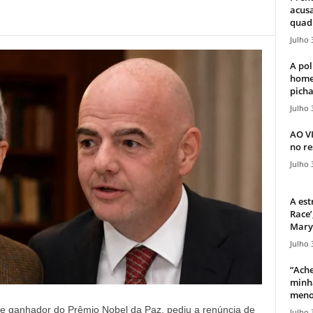
acusa
quadr
Julho 
A pol
home
picha
Julho 
AO V
no re
Julho 
A est
Race’
Mary 
Julho 
“Ache
minha
meno
 e ganhador do Prêmio Nobel da Paz, pediu a renúncia de
Julho 