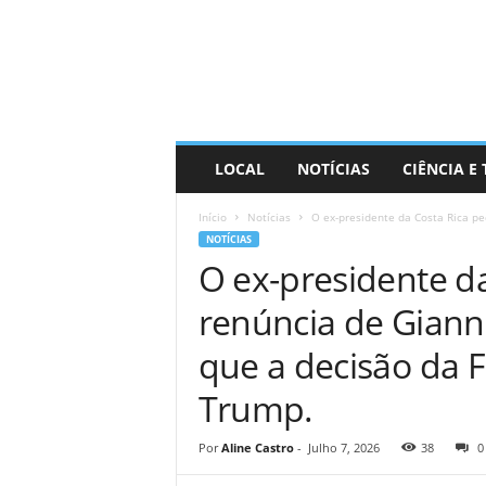
D
i
s
t
r
a
R
LOCAL
NOTÍCIAS
CIÊNCIA E
i
n
Início
Notícias
O ex-presidente da Costa Rica ped
d
NOTÍCIAS
o
O ex-presidente da
renúncia de Gianni
que a decisão da F
Trump.
Por
Aline Castro
-
Julho 7, 2026
38
0