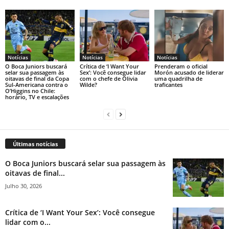
Notícias
Notícias
Notícias
O Boca Juniors buscará
Crítica de ‘I Want Your
Prenderam o oficial
selar sua passagem às
Sex’: Você consegue lidar
Morón acusado de liderar
oitavas de final da Copa
com o chefe de Olivia
uma quadrilha de
Sul-Americana contra o
Wilde?
traficantes
O’Higgins no Chile:
horário, TV e escalações
Últimas notícias
O Boca Juniors buscará selar sua passagem às
oitavas de final...
Julho 30, 2026
Crítica de ‘I Want Your Sex’: Você consegue
lidar com o...