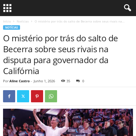
Início
Notícias
O mistério por trás do salto de Becerra sobre seus rivais na...
NOTÍCIAS
O mistério por trás do salto de
Becerra sobre seus rivais na
disputa para governador da
Califórnia
Por
Aline Castro
-
Junho 1, 2026
35
0