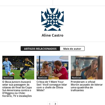
Aline Castro
ARTIGOS RELACIONADOS
Mais do autor
Notícias
Notícias
Notícias
O Boca Juniors buscará
Crítica de ‘I Want Your
Prenderam o oficial
selar sua passagem às
Sex’: Você consegue lidar
Morón acusado de liderar
oitavas de final da Copa
com o chefe de Olivia
uma quadrilha de
Sul-Americana contra o
Wilde?
traficantes
O’Higgins no Chile:
horário, TV e escalações