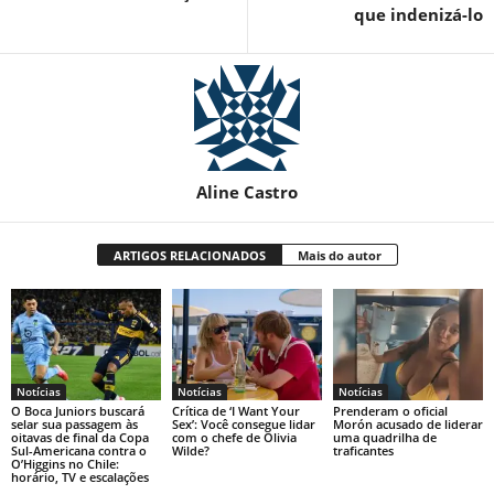
que indenizá-lo
Aline Castro
ARTIGOS RELACIONADOS
Mais do autor
Notícias
Notícias
Notícias
O Boca Juniors buscará
Crítica de ‘I Want Your
Prenderam o oficial
selar sua passagem às
Sex’: Você consegue lidar
Morón acusado de liderar
oitavas de final da Copa
com o chefe de Olivia
uma quadrilha de
Sul-Americana contra o
Wilde?
traficantes
O’Higgins no Chile:
horário, TV e escalações