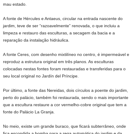
mau estado.
A fonte de Hércules e Antaeus, circular na entrada nascente do
jardim, teve de ser “razoavelmente” renovada, o que incluiu a
limpeza e restauro das esculturas, a secagem da bacia e a
reparação da instalação hidráulica.
A fonte Ceres, com desenho mixtilíneo no centro, é impermeável e
reproduz a estrutura original em três planos. As esculturas
colocadas nestas fontes foram restauradas e transferidas para o
seu local original no Jardín del Príncipe.
Por último, a fonte das Nereidas, dois círculos a poente do jardim,
perto do palácio, também foi restaurada, sendo o mais importante
que a escultura restaure a cor vermelho-cobre original que tem a
fonte do Palácio La Granja.
No meio, existe um grande buraco, que ficará subterrâneo, onde
fica escondida a bomba para a rega automática do jardim e da