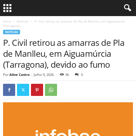
Início
Notícias
P. Civil retirou as amarras de Pla de Manlleu, em Aiguamúrcia
(Tarragona),...
NOTÍCIAS
P. Civil retirou as amarras de Pla
de Manlleu, em Aiguamúrcia
(Tarragona), devido ao fumo
Por
Aline Castro
-
Julho 9, 2026
36
0