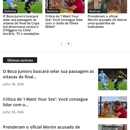
Notícias
Notícias
Notícias
O Boca Juniors buscará
Crítica de ‘I Want Your
Prenderam o oficial
selar sua passagem às
Sex’: Você consegue lidar
Morón acusado de liderar
oitavas de final da Copa
com o chefe de Olivia
uma quadrilha de
Sul-Americana contra o
Wilde?
traficantes
O’Higgins no Chile:
horário, TV e escalações
Últimas notícias
O Boca Juniors buscará selar sua passagem às
oitavas de final...
Julho 30, 2026
Crítica de ‘I Want Your Sex’: Você consegue
lidar com o...
Julho 30, 2026
Prenderam o oficial Morón acusado de