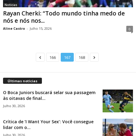
Notícias
Rayan Cherki: “Todo mundo tinha medo de
nós e nós nos...
Aline Castro
-
Julho 15, 2026
0
166
167
168
Últimas notícias
O Boca Juniors buscará selar sua passagem
às oitavas de final...
Julho 30, 2026
Crítica de ‘I Want Your Sex’: Você consegue
lidar com o...
Julho 30, 2026