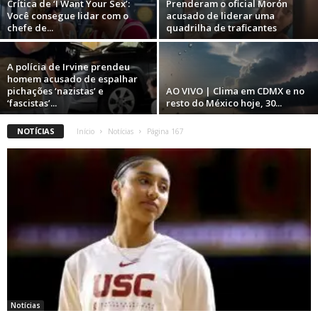
Crítica de ‘I Want Your Sex’:
Prenderam o oficial Morón
Você consegue lidar com o
acusado de liderar uma
chefe de...
quadrilha de traficantes
A polícia de Irvine prendeu
homem acusado de espalhar
pichações ‘nazistas’ e
AO VIVO | Clima em CDMX e no
‘fascistas’...
resto do México hoje, 30...
NOTÍCIAS
Início
Notícias
Página 167
Notícias