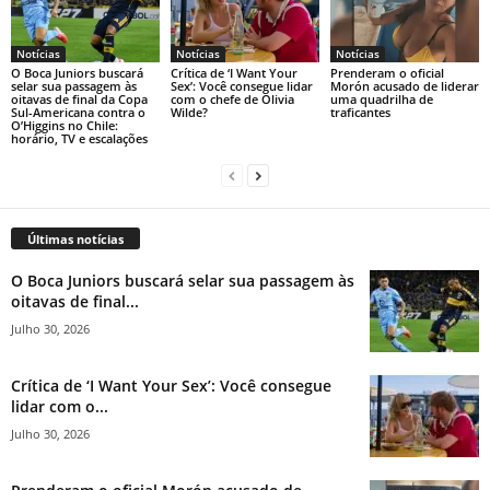
Notícias
Notícias
Notícias
O Boca Juniors buscará
Crítica de ‘I Want Your
Prenderam o oficial
selar sua passagem às
Sex’: Você consegue lidar
Morón acusado de liderar
oitavas de final da Copa
com o chefe de Olivia
uma quadrilha de
Sul-Americana contra o
Wilde?
traficantes
O’Higgins no Chile:
horário, TV e escalações
Últimas notícias
O Boca Juniors buscará selar sua passagem às
oitavas de final...
Julho 30, 2026
Crítica de ‘I Want Your Sex’: Você consegue
lidar com o...
Julho 30, 2026