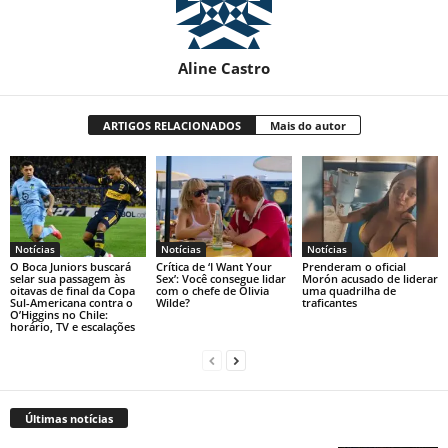
Aline Castro
ARTIGOS RELACIONADOS
Mais do autor
Notícias
Notícias
Notícias
O Boca Juniors buscará
Crítica de ‘I Want Your
Prenderam o oficial
selar sua passagem às
Sex’: Você consegue lidar
Morón acusado de liderar
oitavas de final da Copa
com o chefe de Olivia
uma quadrilha de
Sul-Americana contra o
Wilde?
traficantes
O’Higgins no Chile:
horário, TV e escalações
Últimas notícias