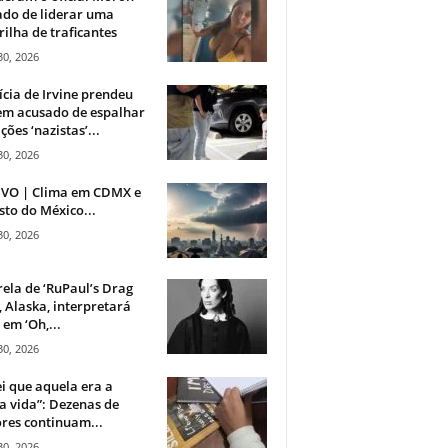
do de liderar uma
ilha de traficantes
30, 2026
ícia de Irvine prendeu
m acusado de espalhar
ções ‘nazistas’...
30, 2026
IVO | Clima em CDMX e
sto do México...
30, 2026
rela de ‘RuPaul’s Drag
, Alaska, interpretará
em ‘Oh,...
30, 2026
i que aquela era a
 vida”: Dezenas de
res continuam...
30, 2026