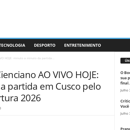
 TECNOLOGIA
DESPORTO
ENTRETENIMENTO
IVO HOJE: minuto a minuto da partida...
Últ
 Cienciano AO VIVO HOJE:
O Boc
sua p
a partida em Cusco pelo
final.
Julho 
rtura 2026
Críti
Você 
0
Julho 
Prend