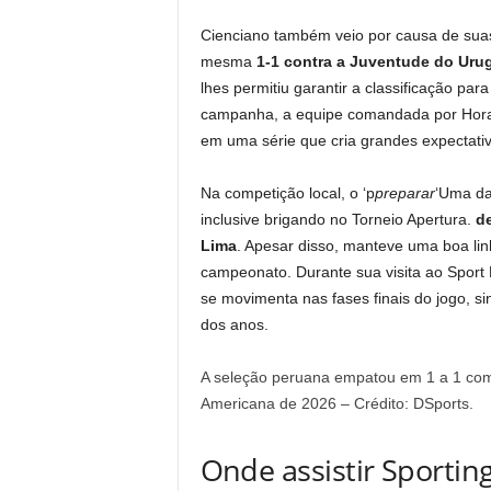
Cienciano também veio por causa de suas 
mesma
1-1 contra a Juventude do Uru
lhes permitiu garantir a classificação para
campanha, a equipe comandada por Horac
em uma série que cria grandes expectativa
Na competição local, o ‘p
preparar
‘Uma da
inclusive brigando no Torneio Apertura.
de
Lima
. Apesar disso, manteve uma boa linh
campeonato. Durante sua visita ao Sport
se movimenta nas fases finais do jogo, s
dos anos.
A seleção peruana empatou em 1 a 1 com o
Americana de 2026 – Crédito: DSports.
Onde assistir Sporting