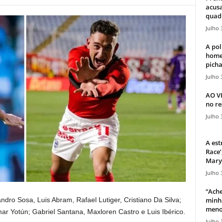
acusa
quadr
Julho 
A pol
home
picha
Julho 
AO V
no re
Julho 
A est
Race’
Mary 
Julho 
“Ache
minha
dro Sosa, Luis Abram, Rafael Lutiger, Cristiano Da Silva;
meno
ar Yotún; Gabriel Santana, Maxloren Castro e Luis Ibérico.
Julho 