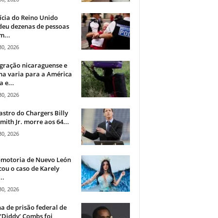
ícia do Reino Unido
deu dezenas de pessoas
m...
30, 2026
gração nicaraguense e
na varia para a América
a e...
30, 2026
astro do Chargers Billy
mith Jr. morre aos 64...
30, 2026
omotoria de Nuevo León
cou o caso de Karely
..
30, 2026
a de prisão federal de
‘Diddy’ Combs foi