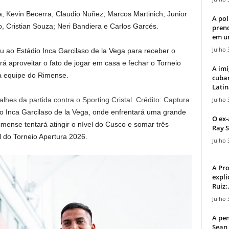
 Kevin Becerra, Claudio Nuñez, Marcos Martinich; Junior
A pol
, Cristian Souza; Neri Bandiera e Carlos Garcés.
pren
em u
Julho 
ao Estádio Inca Garcilaso de la Vega para receber o
rá aproveitar o fato de jogar em casa e fechar o Torneio
A imi
a equipe do Rimense.
cuba
Latin
Julho 
lhes da partida contra o Sporting Cristal. Crédito: Captura
o Inca Garcilaso de la Vega, onde enfrentará uma grande
O ex-
imense tentará atingir o nível do Cusco e somar três
Ray S
l do Torneio Apertura 2026.
Julho 
A Pr
expli
Ruiz:.
Julho 
A pen
Sean 