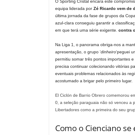
O Sporting Cristal encara este compromiss
equipa liderada por
Zé Ricardo vem de d
última jornada da fase de grupos da Cop
azul-clara conseguiu garantir a classifi
em que terá uma série exigente.
contra 
Na Liga 1, o panorama obriga-nos a man
apresentação, o grupo ‘
dinheiro
‘peguei 
permitiu somar três pontos importantes e 
precisa continuar colecionando vitórias 
eventuais problemas relacionados às regi
acostumado a brigar pelo primeiro lugar.
El Ciclón de Barrio Obrero comemorou em 
0, a seleção paraguaia não só venceu a p
Libertadores como a primeira do seu gru
Como o Cienciano se 