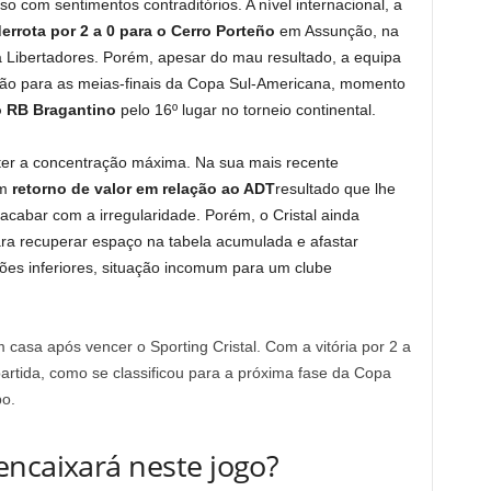
o com sentimentos contraditórios. A nível internacional, a
errota por 2 a 0 para o Cerro Porteño
em Assunção, na
a Libertadores. Porém, apesar do mau resultado, a equipa
cação para as meias-finais da Copa Sul-Americana, momento
o RB Bragantino
pelo 16º lugar no torneio continental.
ter a concentração máxima. Na sua mais recente
um
retorno de valor em relação ao ADT
resultado que lhe
acabar com a irregularidade. Porém, o Cristal ainda
para recuperar espaço na tabela acumulada e afastar
ões inferiores, situação incomum para um clube
casa após vencer o Sporting Cristal. Com a vitória por 2 a
artida, como se classificou para a próxima fase da Copa
po.
encaixará neste jogo?