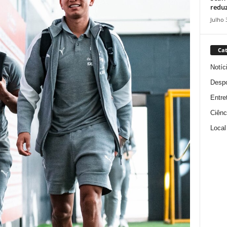
reduz
Julho 
Cat
Notíc
Despo
Entre
Ciênc
Local