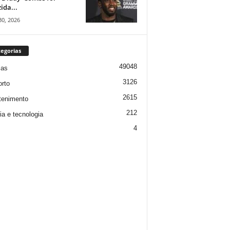
ida...
30, 2026
egorias
49048
ias
3126
rto
2615
tenimento
212
ia e tecnologia
4