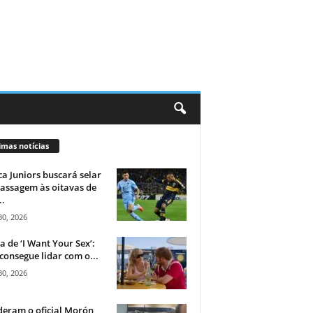
imas notícias
a Juniors buscará selar
assagem às oitavas de
..
30, 2026
ca de ‘I Want Your Sex’:
consegue lidar com o...
30, 2026
eram o oficial Morón