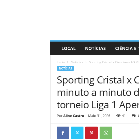
D
i
s
t
r
a
R
LOCAL
NOTÍCIAS
CIÊNCIA E
i
n
Início
Notícias
Sporting Cristal x Cienciano AO V
d
NOTÍCIAS
o
Sporting Cristal x
minuto a minuto d
torneio Liga 1 Ape
Por
Aline Castro
-
Maio 31, 2026
41