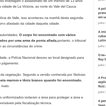
des investigam o assassinato de um menino de 13 anos
a cidade de La Victoria, ao norte do Vale del Cauca.
A pol
pren
em u
ícia de Valle, isso aconteceu na manhã desta segunda-
Julho 
irro afastado da cidade daquela cidade.
A imi
autoridades,
O corpo foi encontrado com vários
cuba
Latin
dos ​​por uma arma de ponta afiada.
portanto, o tribunal
Julho 
 as circunstâncias do crime.
O ex-
ade, a Polícia Nacional desceu ao local designado para
Ray S
ro julgamento.
Julho 
o da vegetação. Segundo a versão conhecida por
Notícias
A Pr
seta marrom e tênis branco quando foi encontrado.
expli
Ruiz:.
o mato.
Julho 
is uniformizados isolaram a área para proteger a área e
A pen
onsáveis ​​pela fiscalização técnica.
Sean 