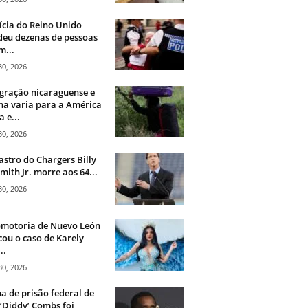
ícia do Reino Unido
deu dezenas de pessoas
m...
30, 2026
gração nicaraguense e
na varia para a América
a e...
30, 2026
astro do Chargers Billy
mith Jr. morre aos 64...
30, 2026
omotoria de Nuevo León
cou o caso de Karely
..
30, 2026
a de prisão federal de
‘Diddy’ Combs foi