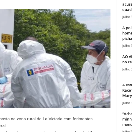
acusa
quadr
Julho 
A pol
home
picha
Julho 
AO V
no re
Julho 
A est
Race’
Mary 
Julho 
“Ache
minha
asto na zona rural de La Victoria com ferimentos
meno
ral
Julho 