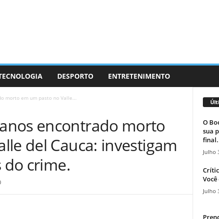
 TECNOLOGIA
DESPORTO
ENTRETENIMENTO
o morto em um pasto no Valle...
Últ
anos encontrado morto
O Boc
sua p
lle del Cauca: investigam
final.
Julho 
s do crime.
Críti
Você 
0
Julho 
Prend