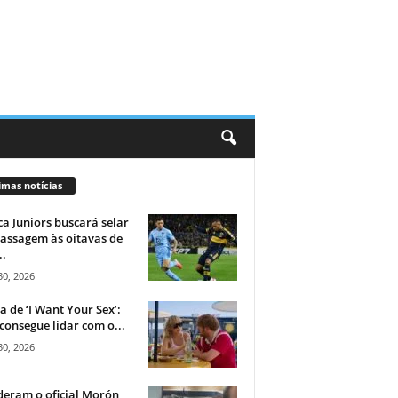
imas notícias
a Juniors buscará selar
assagem às oitavas de
..
30, 2026
ca de ‘I Want Your Sex’:
consegue lidar com o...
30, 2026
eram o oficial Morón