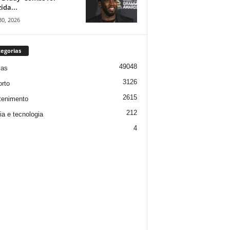
ida...
30, 2026
egorias
49048
ias
3126
rto
2615
tenimento
212
ia e tecnologia
4