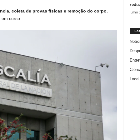
reduz
ia, coleta de provas físicas e remoção do corpo.
Julho 
 em curso.
Cat
Notíc
Despo
Entre
Ciênc
Local