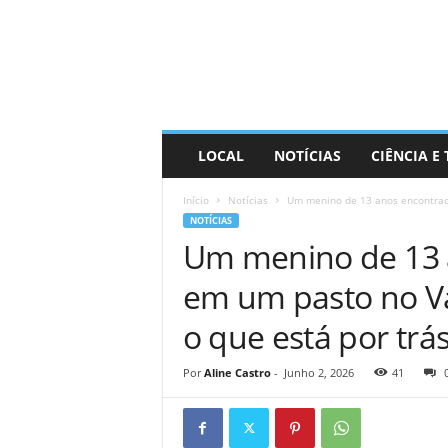
D
i
s
t
r
a
R
LOCAL
NOTÍCIAS
CIÊNCIA E
i
n
Início
Notícias
Um menino de 13 anos encontrad
d
NOTÍCIAS
o
Um menino de 13 
em um pasto no Va
o que está por trá
Por
Aline Castro
-
Junho 2, 2026
41