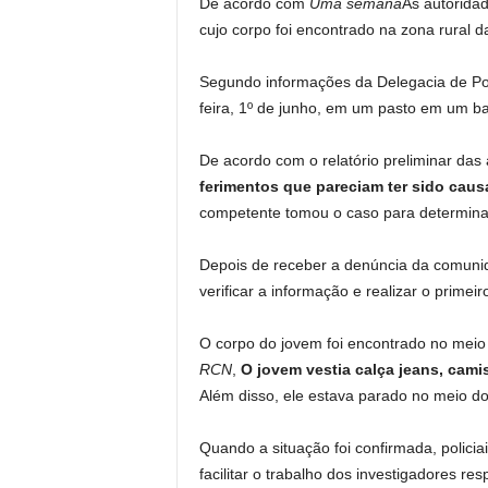
De acordo com
Uma semana
As autorida
cujo corpo foi encontrado na zona rural d
Segundo informações da Delegacia de Pol
feira, 1º de junho, em um pasto em um ba
De acordo com o relatório preliminar das 
ferimentos que pareciam ter sido causa
competente tomou o caso para determinar
Depois de receber a denúncia da comunid
verificar a informação e realizar o primei
O corpo do jovem foi encontrado no mei
RCN
,
O jovem vestia calça jeans, cami
Além disso, ele estava parado no meio d
Quando a situação foi confirmada, policia
facilitar o trabalho dos investigadores resp