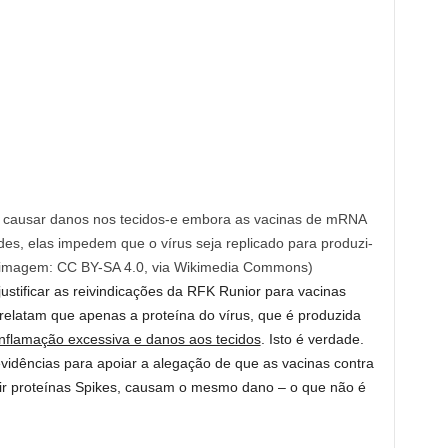
 causar danos nos tecidos-e embora as vacinas de mRNA
s, elas impedem que o vírus seja replicado para produzi-
 imagem: CC BY-SA 4.0, via Wikimedia Commons)
stificar as reivindicações da RFK Runior para vacinas
latam que apenas a proteína do vírus, que é produzida
nflamação excessiva e danos aos tecidos
. Isto é verdade.
dências para apoiar a alegação de que as vacinas contra
ir proteínas Spikes, causam o mesmo dano – o que não é