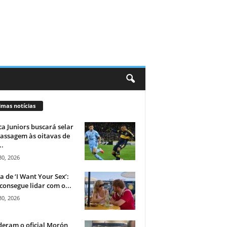
imas notícias
a Juniors buscará selar
assagem às oitavas de
..
30, 2026
ca de ‘I Want Your Sex’:
consegue lidar com o...
30, 2026
eram o oficial Morón