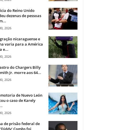
ícia do Reino Unido
deu dezenas de pessoas
m...
30, 2026
gração nicaraguense e
na varia para a América
a e...
30, 2026
astro do Chargers Billy
mith Jr. morre aos 64...
30, 2026
omotoria de Nuevo León
cou o caso de Karely
..
30, 2026
a de prisão federal de
‘Diddy’ Combs foi