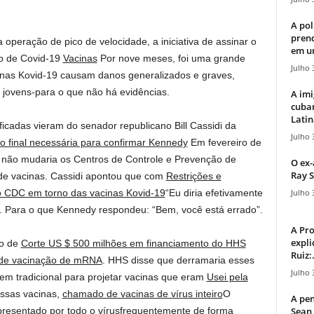
A pol
pren
peração de pico de velocidade, a iniciativa de assinar o
em u
o de Covid-19
Vacinas
Por nove meses, foi uma grande
Julho 
inas Kovid-19 causam danos generalizados e graves,
s jovens-para o que não há evidências.
A imi
cuba
Latin
icadas vieram do senador republicano Bill Cassidi da
Julho 
 final necessária para confirmar Kennedy
Em fevereiro de
não mudaria os Centros de Controle e Prevenção de
O ex-
Ray S
e vacinas. Cassidi apontou que com
Restrições e
Julho 
o CDC em torno das vacinas Kovid-19
“Eu diria efetivamente
. Para o que Kennedy respondeu: “Bem, você está errado”.
A Pr
expli
ão de
Corte US $ 500 milhões em financiamento do HHS
Ruiz:.
 de vacinação de mRNA
. HHS disse que derramaria esses
Julho 
m tradicional para projetar vacinas que eram
Usei pela
ssas vacinas,
chamado de vacinas de vírus inteiro
O
A pen
Sean 
presentado por todo o vírus
frequentemente de forma