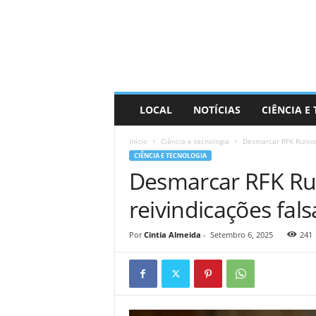
D
i
s
t
r
a
R
LOCAL
NOTÍCIAS
CIÊNCIA E
i
n
Início
Ciência e tecnologia
Desmarcar RFK Runior 
d
CIÊNCIA E TECNOLOGIA
o
Desmarcar RFK Run
reivindicações fal
Por
Cintia Almeida
-
Setembro 6, 2025
241