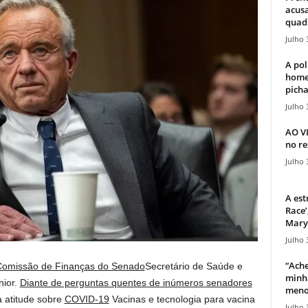
acusa
quadr
Julho 
A pol
home
picha
Julho 
AO V
no re
Julho 
A est
Race’
Mary 
Julho 
“Ache
Comissão de Finanças do Senado
Secretário de Saúde e
minha
nior.
Diante de perguntas quentes de inúmeros senadores
meno
a atitude sobre
COVID-19
Vacinas e tecnologia para vacina
Julho 