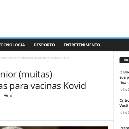
 TECNOLOGIA
DESPORTO
ENTRETENIMENTO
(muitas) reivindicações falsas para vacinas Kovid
Últ
ior (muitas)
O Boc
sua p
sas para vacinas Kovid
final.
Julho 
0
Críti
Você 
Julho 
Prend