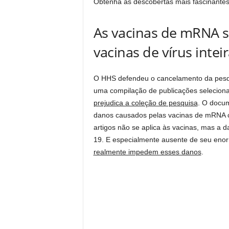
Obtenha as descobertas mais fascinantes
As vacinas de mRNA 
vacinas de vírus intei
O HHS defendeu o cancelamento da pesq
uma compilação de publicações selecion
prejudica a coleção de pesquisa
. O docum
danos causados ​​pelas vacinas de mRNA 
artigos não se aplica às vacinas, mas a 
19. E especialmente ausente de seu eno
realmente impedem esses danos
.