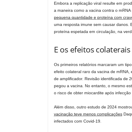
Embora a replicação viral resulte em pro
a maneira como a vacina contra o mRNA é
pequena quantidade e proteína com cravo
uma resposta imune sem causar danos. E 
proteína espetada em circulação, na verd
E os efeitos colaterai
Os primeiros relatórios marcaram um tip
efeito colateral raro da vacina de mRNA
de amplificador. Revisão identificada de 
pegou a vacina. No entanto, o mesmo es
o risco de obter miocardite após infecçã
Além disso, outro estudo de 2024 mostr
vacinação teve menos complicações
Daqu
infectados com Covid-19.