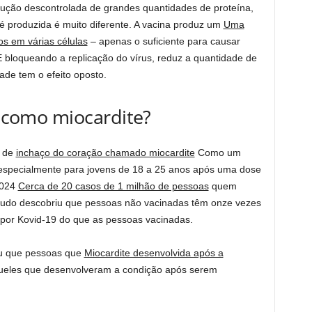
dução descontrolada de grandes quantidades de proteína,
 produzida é muito diferente. A vacina produz um
Uma
s em várias células
– apenas o suficiente para causar
bloqueando a replicação do vírus, reduz a quantidade de
ade tem o efeito oposto.
s como miocardite?
o de
inchaço do coração chamado miocardite
Como um
, especialmente para jovens de 18 a 25 anos após uma dose
2024
Cerca de 20 casos de 1 milhão de pessoas
quem
tudo descobriu que pessoas não vacinadas têm onze vezes
o por Kovid-19 do que as pessoas vacinadas.
ou que pessoas que
Miocardite desenvolvida após a
eles que desenvolveram a condição após serem