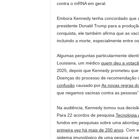
contra o mRNA em geral.
Embora Kennedy tenha concordado que a o
presidente Donald Trump para a produçã
conquista, ele também afirma que as vac
incluindo a morte, especialmente entre o
Algumas perguntas particularmente identif
Louisiana, um médico
quem deu a votação
2025, depois que Kennedy prometeu que 
Doenças do processo de recomendação d
confusão
causado por
As novas regras d
que negamos vacinas contra as pessoas”
Na audiência, Kennedy tomou sua decis
Para 22 acordos de pesquisa
Tecnologia
fundos em pesquisas sobre uma abordage
primeira vez há mais de 200 anos
. Com e
sistema imunológico de uma pessoa é
re