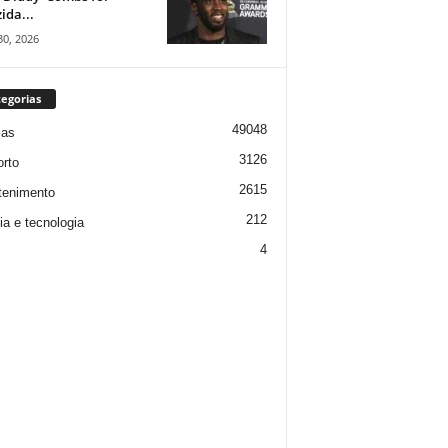
ida...
30, 2026
egorias
49048
ias
3126
rto
2615
tenimento
212
ia e tecnologia
4