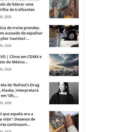
do de liderar uma
ilha de traficantes
30, 2026
ícia de Irvine prendeu
m acusado de espalhar
ções ‘nazistas’...
30, 2026
IVO | Clima em CDMX e
sto do México...
30, 2026
rela de ‘RuPaul’s Drag
, Alaska, interpretará
em ‘Oh,...
30, 2026
i que aquela era a
 vida”: Dezenas de
res continuam...
30, 2026