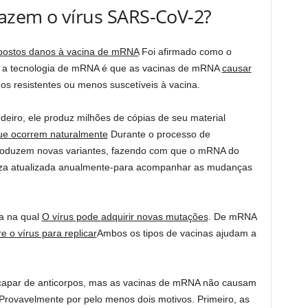
azem o vírus SARS-CoV-2?
postos danos à vacina de mRNA
Foi afirmado como o
a a tecnologia de mRNA é que as vacinas de mRNA
causar
os resistentes ou menos suscetíveis à vacina.
eiro, ele produz milhões de cópias de seu material
ue ocorrem naturalmente
Durante o processo de
produzem novas variantes, fazendo com que o mRNA do
uenza atualizada anualmente-para acompanhar as mudanças
xa na qual
O vírus pode adquirir novas mutações
. De mRNA
e o vírus para replicar
Ambos os tipos de vacinas ajudam a
capar de anticorpos, mas as vacinas de mRNA não causam
Provavelmente por pelo menos dois motivos. Primeiro, as