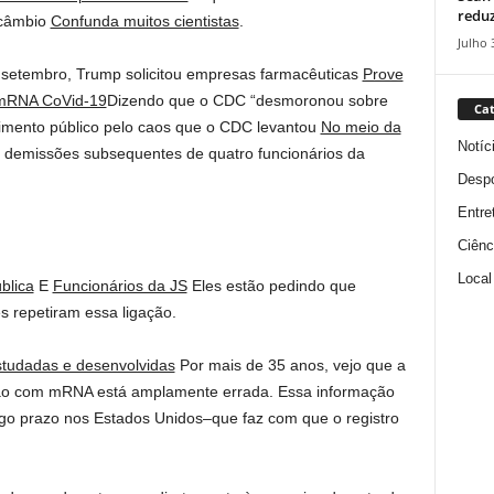
reduz
 câmbio
Confunda muitos cientistas
.
Julho 
e setembro, Trump solicitou empresas farmacêuticas
Prove
 mRNA CoVid-19
Dizendo que o CDC “desmoronou sobre
Cat
cimento público pelo caos que o CDC levantou
No meio da
Notíc
 demissões subsequentes de quatro funcionários da
Despo
Entre
Ciênc
Local
blica
E
Funcionários da JS
Eles estão pedindo que
s repetiram essa ligação.
studadas e desenvolvidas
Por mais de 35 anos, vejo que a
ação com mRNA está amplamente errada. Essa informação
ongo prazo nos Estados Unidos–que faz com que o registro