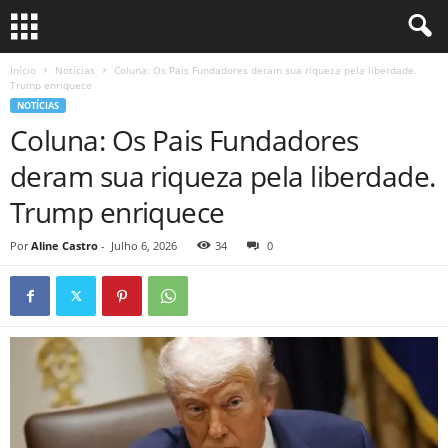
Início
Notícias
Coluna: Os Pais Fundadores deram sua riqueza pela liberdade.
Trump enriquece
NOTÍCIAS
Coluna: Os Pais Fundadores
deram sua riqueza pela liberdade.
Trump enriquece
Por
Aline Castro
-
Julho 6, 2026
34
0