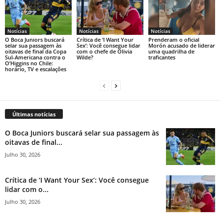
Notícias
Notícias
Notícias
O Boca Juniors buscará
Crítica de ‘I Want Your
Prenderam o oficial
selar sua passagem às
Sex’: Você consegue lidar
Morón acusado de liderar
oitavas de final da Copa
com o chefe de Olivia
uma quadrilha de
Sul-Americana contra o
Wilde?
traficantes
O’Higgins no Chile:
horário, TV e escalações
Últimas notícias
O Boca Juniors buscará selar sua passagem às
oitavas de final...
Julho 30, 2026
Crítica de ‘I Want Your Sex’: Você consegue
lidar com o...
Julho 30, 2026