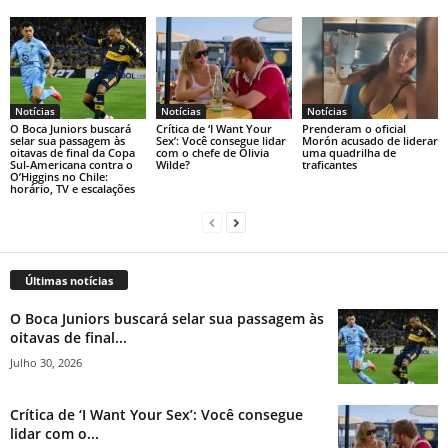
Notícias
Notícias
Notícias
O Boca Juniors buscará
Crítica de ‘I Want Your
Prenderam o oficial
selar sua passagem às
Sex’: Você consegue lidar
Morón acusado de liderar
oitavas de final da Copa
com o chefe de Olivia
uma quadrilha de
Sul-Americana contra o
Wilde?
traficantes
O’Higgins no Chile:
horário, TV e escalações
Últimas notícias
O Boca Juniors buscará selar sua passagem às
oitavas de final...
Julho 30, 2026
Crítica de ‘I Want Your Sex’: Você consegue
lidar com o...