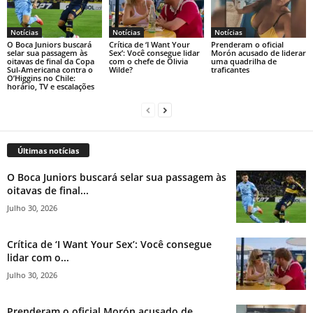
Notícias
Notícias
Notícias
O Boca Juniors buscará
Crítica de ‘I Want Your
Prenderam o oficial
selar sua passagem às
Sex’: Você consegue lidar
Morón acusado de liderar
oitavas de final da Copa
com o chefe de Olivia
uma quadrilha de
Sul-Americana contra o
Wilde?
traficantes
O’Higgins no Chile:
horário, TV e escalações
Últimas notícias
O Boca Juniors buscará selar sua passagem às
oitavas de final...
Julho 30, 2026
Crítica de ‘I Want Your Sex’: Você consegue
lidar com o...
Julho 30, 2026
Prenderam o oficial Morón acusado de