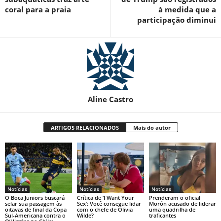
coral para a praia
à medida que a
participação diminui
Aline Castro
ARTIGOS RELACIONADOS
Mais do autor
Notícias
Notícias
Notícias
O Boca Juniors buscará
Crítica de ‘I Want Your
Prenderam o oficial
selar sua passagem às
Sex’: Você consegue lidar
Morón acusado de liderar
oitavas de final da Copa
com o chefe de Olivia
uma quadrilha de
Sul-Americana contra o
Wilde?
traficantes