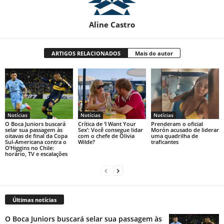
Aline Castro
ARTIGOS RELACIONADOS
Mais do autor
Notícias
Notícias
Notícias
O Boca Juniors buscará
Crítica de ‘I Want Your
Prenderam o oficial
selar sua passagem às
Sex’: Você consegue lidar
Morón acusado de liderar
oitavas de final da Copa
com o chefe de Olivia
uma quadrilha de
Sul-Americana contra o
Wilde?
traficantes
O’Higgins no Chile:
horário, TV e escalações
Últimas notícias
O Boca Juniors buscará selar sua passagem às