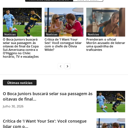
Notícias
Notícias
Notícias
O Boca Juniors buscará
Crítica de ‘I Want Your
Prenderam o oficial
selar sua passagem às
Sex’: Você consegue lidar
Morón acusado de liderar
oitavas de final da Copa
com o chefe de Olivia
uma quadrilha de
Sul-Americana contra o
Wilde?
traficantes
O’Higgins no Chile:
horário, TV e escalações
Últimas notícias
O Boca Juniors buscará selar sua passagem às
oitavas de final...
Julho 30, 2026
Crítica de ‘I Want Your Sex’: Você consegue
lidar com o...