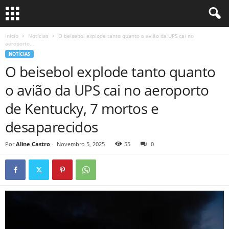
Início
Notícias
O beisebol explode tanto quanto o avião da UPS cai no
aeroporto...
NOTÍCIAS
O beisebol explode tanto quanto
o avião da UPS cai no aeroporto
de Kentucky, 7 mortos e
desaparecidos
Por
Aline Castro
-
Novembro 5, 2025
55
0